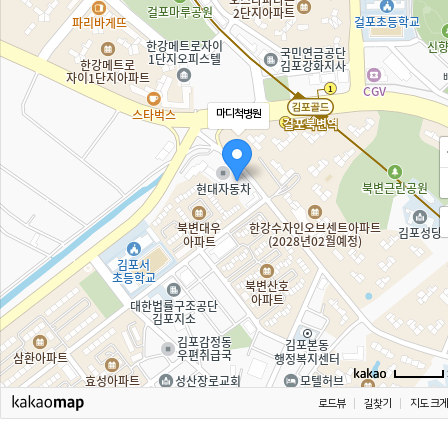
마디척병원
로드뷰
길찾기
지도 크게