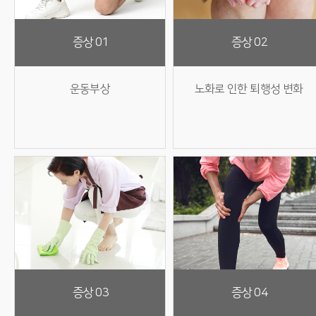
증상 01
증상 02
운동부상
노화로 인한 퇴행성 변화
증상 03
증상 04