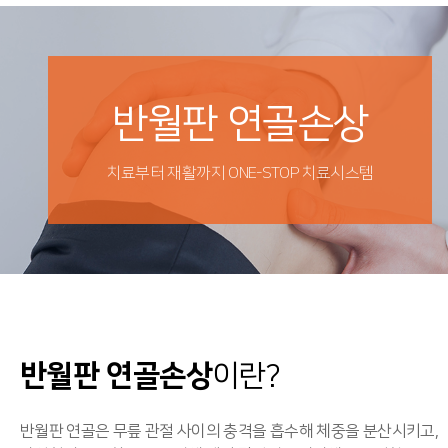
반월판 연골손상
치료부터 재활까지 ONE-STOP 치료시스템
반월판 연골손상
이란?
반월판 연골은 무릎 관절 사이의 충격을 흡수해 체중을 분산시키고,